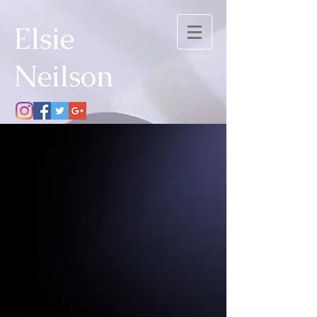
Elsie
Neilson